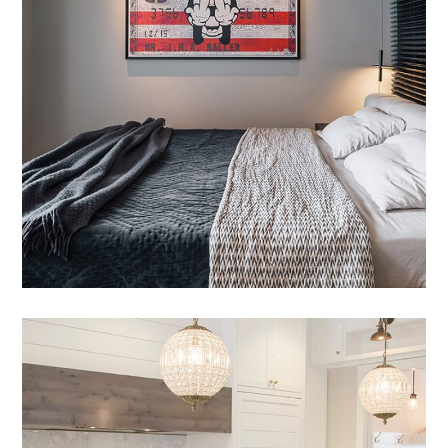
Nam Saignte Pertop
01 DYER TË DHOMAVE
/
04 AKSESORË