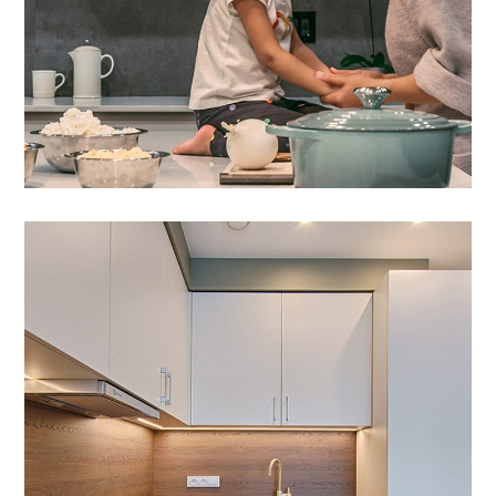
Art Family Apartment
01 DYER TË DHOMAVE
/
04 AKSESORË