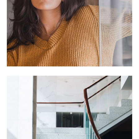
Introgen Abultreso
01 DYER TË DHOMAVE
/
03 LAMINAT/PARKET