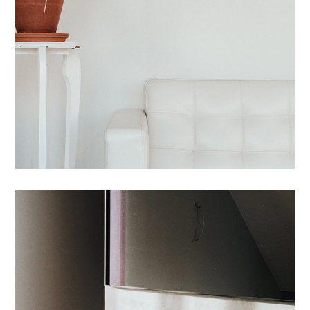
Tincidunt Egeriom
02 DYER TË BLINDUARA
/
04 AKSESORË