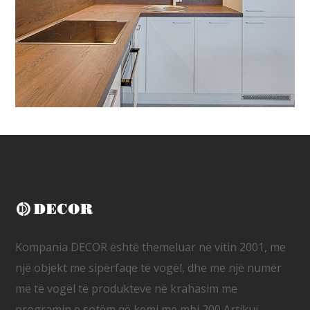
Kompania DECOR është themeluar në vitin 2001, me
një objekt me sipërfaqe të vogël, dhe me një numër
më të vogël të produkteve në krahasim me
programin e sotëm që kemi me mbi 200 Artikuj.