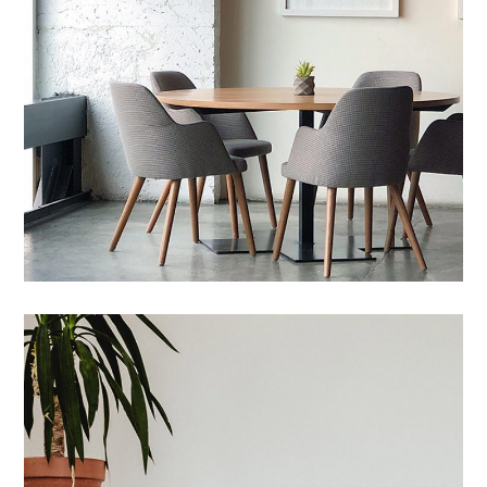
Maecenas Vitae
02 DYER TË BLINDUARA
/
03 LAMINAT/PARKET