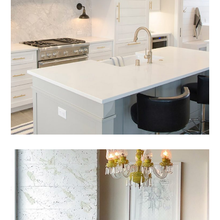
Mauris Lacinium
03 LAMINAT/PARKET
/
04 AKSESORË