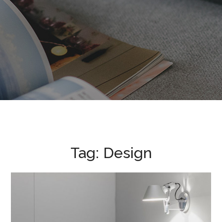
Tag:
Design
Integar Efficult
02 DYER TË BLINDUARA
/
03 LAMINAT/PARKET