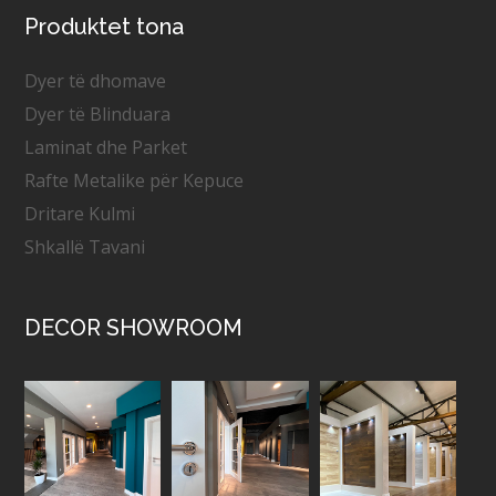
Produktet tona
Dyer të dhomave
Dyer të Blinduara
Laminat dhe Parket
Rafte Metalike për Kepuce
Dritare Kulmi
Shkallë Tavani
DECOR SHOWROOM