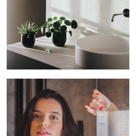
Proin Ideculus Inty
03 LAMINAT/PARKET
/
04 AKSESORË