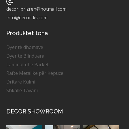
decor_prizren@hotmail.com
info@decor-ks.com
Produktet tona
Dyer të dhomave
Dyer të Blinduara
Laminat dhe Parket
Rafte Metalike për Kepuce
Dritare Kulmi
Shkallë Tavani
DECOR SHOWROOM