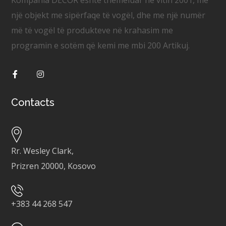
Kompania DECOR është themeluar në vitin 2001, me
një objekt me sipërfaqe të vogël, dhe me një numër
më të vogël të produkteve në krahasim me
programin e sotëm që kemi me mbi 200 Artikuj.
Contacts
Rr. Wesley Clark,
Prizren 20000, Kosovo
+
383 44 268 547