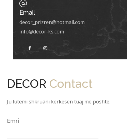
Email
decor_prizren@hotmail.com
info@decor-ks.com
DECOR
Contact
Ju lutemi shkruani kërkesën tuaj më poshtë.
Emri