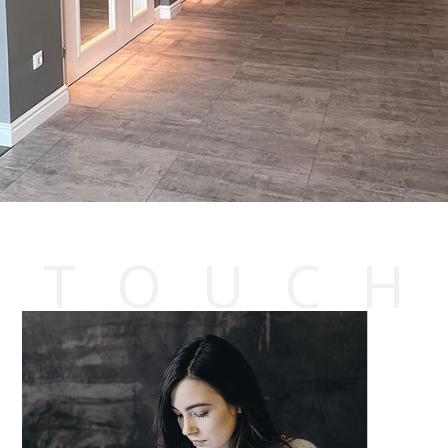
T
O
U
C
H