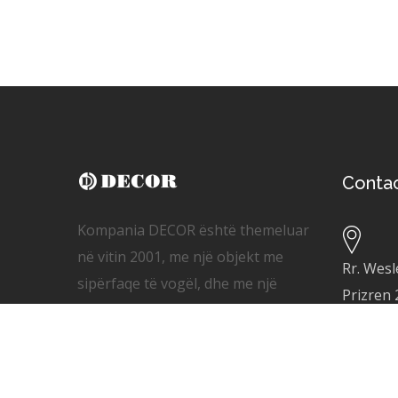
Conta
Kompania DECOR është themeluar
në vitin 2001, me një objekt me
Rr. Wesl
sipërfaqe të vogël, dhe me një
Prizren
numër më të vogël të produkteve në
krahasim me programin e sotëm që
+
383 44
kemi me mbi 200 Artikuj.