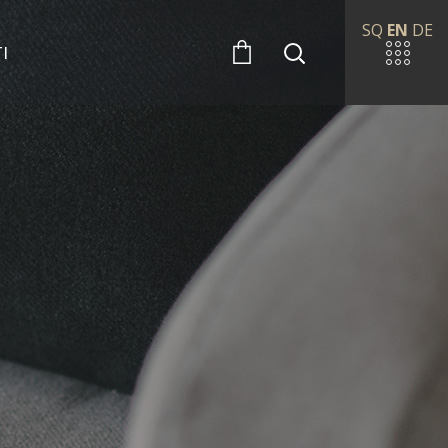
SQ
EN
DE
I