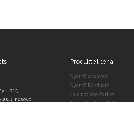
cts
Produktet tona
Dyer të dhomave
Dyer të Blinduara
ey Clark,
Laminat dhe Parket
 20000, Kosovo
Rafte Metalike për Kepuce
Dritare Kulmi
Shkallë Tavani
 268 547